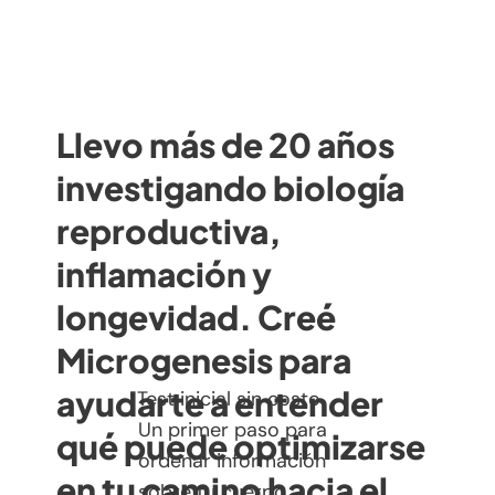
Llevo más de 20 años
investigando biología
reproductiva,
inflamación y
longevidad. Creé
Microgenesis para
ayudarte a entender
Test inicial sin costo
Un primer paso para
qué puede optimizarse
ordenar información
en tu camino hacia el
sobre tu cuerpo.